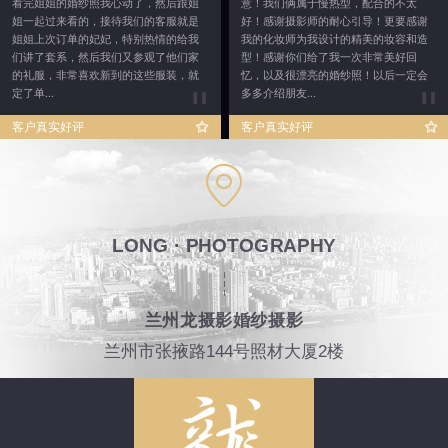
看完姐姐的婚纱照我心动了，然后跟姐
意！我们俩属于慢热型，配合的不太
姐一起过来看的，接待我们的客服就是
好！感谢摄影师的耐心引导！更要感谢
姐姐上次订单的妃妃，特别热情的给我
我的化妆师为我设计的精美的妆容和造
们讲了套系，然后我们又参观了他们家
型！感谢你们给了我一次非常美好回
的礼服，非常喜欢新到的这些服装，就
忆，以及很漂亮的婚纱照！以后一定会
定了单...
多多介绍朋友...
客户真实好评
客户真实好评
LONG · PHOTOGRAPHY
兰州龙摄影婚纱摄影
兰州市张掖路144号照材大厦2楼