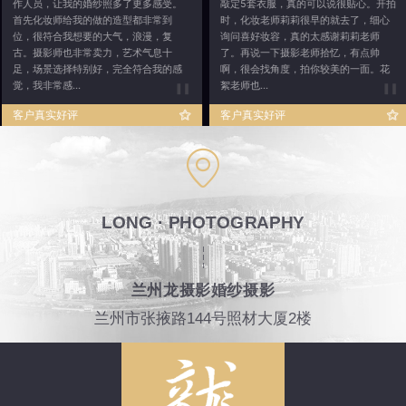
作人员，让我的婚纱照多了更多感受。
敲定5套衣服，真的可以说很贴心。开拍
首先化妆师给我的做的造型都非常到
时，化妆老师莉莉很早的就去了，细心
位，很符合我想要的大气，浪漫，复
询问喜好妆容，真的太感谢莉莉老师
古。摄影师也非常卖力，艺术气息十
了。再说一下摄影老师拾忆，有点帅
足，场景选择特别好，完全符合我的感
啊，很会找角度，拍你较美的一面。花
觉，我非常感...
絮老师也...
客户真实好评
客户真实好评
LONG · PHOTOGRAPHY
兰州龙摄影婚纱摄影
兰州市张掖路144号照材大厦2楼