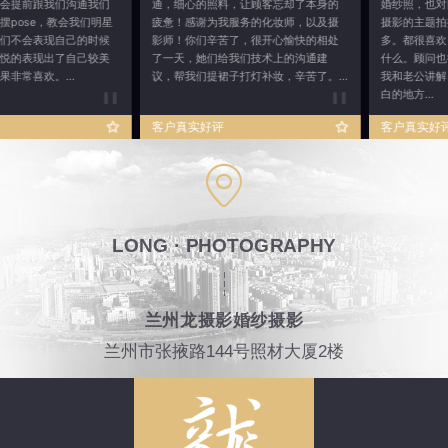
们
通，细心的照料，让顾客忘却了本身的
婚纱照，也对比了很多家，综合下来
星
疲惫！感谢为我服务的化妆师，以及摄
摄影的主题拍摄比较多，风格也有很
候
影师！你们辛苦了，很开心愉快的相处
多。都很喜欢，比南方的婚纱照也不
美
了一天，她们给我们技术上的沟通建
什么。顾问也很细心，一直很耐心的
议，帮我们提裙子打灯补妆，辛苦了。...
我和老公讲解，毕竟初次拍有很多不
白的地方...
客户真实好评
客户真实好评
LONG · PHOTOGRAPHY
兰州龙摄影婚纱摄影
兰州市张掖路144号照材大厦2楼